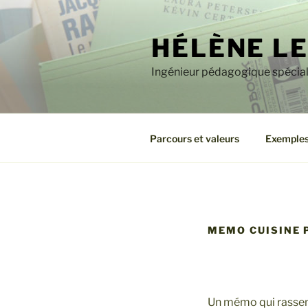
Aller
au
HÉLÈNE L
contenu
principal
Ingénieur pédagogique spéciali
Parcours et valeurs
Exemples
MEMO CUISINE 
Un mémo qui rassemb